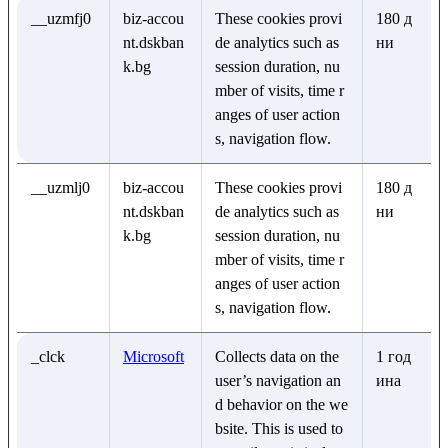
__uzmfj0
biz-accou
These cookies provi
180 д
nt.dskban
de analytics such as
ни
k.bg
session duration, nu
mber of visits, time r
anges of user action
s, navigation flow.
__uzmlj0
biz-accou
These cookies provi
180 д
nt.dskban
de analytics such as
ни
k.bg
session duration, nu
mber of visits, time r
anges of user action
s, navigation flow.
_clck
Microsoft
Collects data on the
1 год
user’s navigation an
ина
d behavior on the we
bsite. This is used to