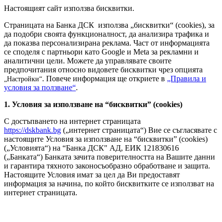
Настоящият сайт използва бисквитки.
Страницата на Банка ДСК използва „бисквитки“ (cookies), за
да подобри своята функционалност, да анализира трафика и
да показва персонализирана реклама. Част от информацията
се споделя с партньори като Google и Meta за рекламни и
аналитични цели. Можете да управлявате своите
предпочитания относно видовете бисквитки чрез опцията
. Повече информация ще откриете в
„Правила и
„Настройки“
условия за ползване“
.
1. Условия за използване на “бисквитки” (cookies)
С достъпването на интернет страницата
https://dskbank.bg
(„интернет страницата“) Вие се съгласявате с
настоящите Условия за използване на “бисквитки” (cookies)
(„Условията“) на “Банка ДСК" АД, ЕИК 121830616
(„Банката“) Банката зачита поверителността на Вашите данни
и гарантира тяхното законосъобразно обработване и защита.
Настоящите Условия имат за цел да Ви предоставят
информация за начина, по който бисквитките се използват на
интернет страницата.