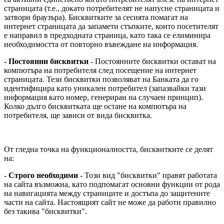
страницата (т.е., докато потребителят не напусне страницата и
затвори браузъра). Бисквитките за сесията помагат на
интернет страницата да запамети стъпките, които посетителят
е направил в предходната страница, като така се елиминира
необходимостта от повторно въвеждане на информация.
- Постоянни бисквитки
- Постоянните бисквитки остават на
компютъра на потребителя след посещение на интернет
страницата. Тези бисквитки позволяват на Банката да го
идентифицира като уникален потребител (запазвайки тази
информация като номер, генериран на случаен принцип).
Колко дълго бисквитката ще остане на компютъра на
потребителя, ще зависи от вида бисквитка.
От гледна точка на функционалността, бисквитките се делят
на:
- Строго необходими
- Този вид "бисквитки" правят работата
на сайта възможна, като подпомагат основни функции от рода
на навигацията между страниците и достъпа до защитените
части на сайта. Настоящият сайт не може да работи правилно
без такива "бисквитки".