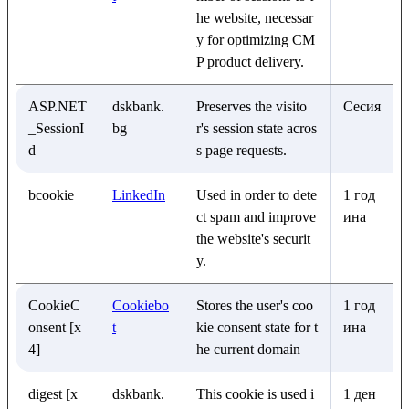
he website, necessar
y for optimizing CM
P product delivery.
ASP.NET
dskbank.
Preserves the visito
Сесия
_SessionI
bg
r's session state acros
d
s page requests.
bcookie
LinkedIn
Used in order to dete
1 год
ct spam and improve
ина
the website's securit
y.
CookieC
Cookiebo
Stores the user's coo
1 год
onsent [x
t
kie consent state for t
ина
4]
he current domain
digest [x
dskbank.
This cookie is used i
1 ден