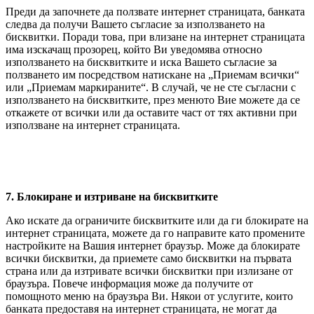
Преди да започнете да ползвате интернет страницата, банката
следва да получи Вашето съгласие за използването на
бисквитки. Поради това, при влизане на интернет страницата
има изскачащ прозорец, който Ви уведомява относно
използването на бисквитките и иска Вашето съгласие за
ползването им посредством натискане на „Приемам всички“
или „Приемам маркираните“. В случай, че не сте съгласни с
използването на бисквитките, през менюто Вие можете да се
откажете от всички или да оставите част от тях активни при
използване на интернет страницата.
7. Блокиране и изтриване на бисквитките
Ако искате да ограничите бисквитките или да ги блокирате на
интернет страницата, можете да го направите като промените
настройките на Вашия интернет браузър. Може да блокирате
всички бисквитки, да приемете само бисквитки на първата
страна или да изтривате всички бисквитки при излизане от
браузъра. Повече информация може да получите от
помощното меню на браузъра Ви. Някои от услугите, които
банката предоставя на интернет страницата, не могат да