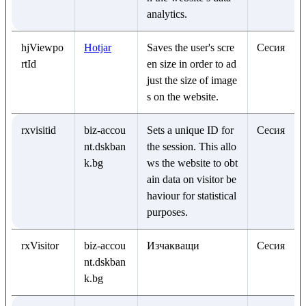
analytics.
hjViewpo
Hotjar
Saves the user's scre
Сесия
rtId
en size in order to ad
just the size of image
s on the website.
rxvisitid
biz-accou
Sets a unique ID for
Сесия
nt.dskban
the session. This allo
k.bg
ws the website to obt
ain data on visitor be
haviour for statistical
purposes.
rxVisitor
biz-accou
Изчакващи
Сесия
nt.dskban
k.bg