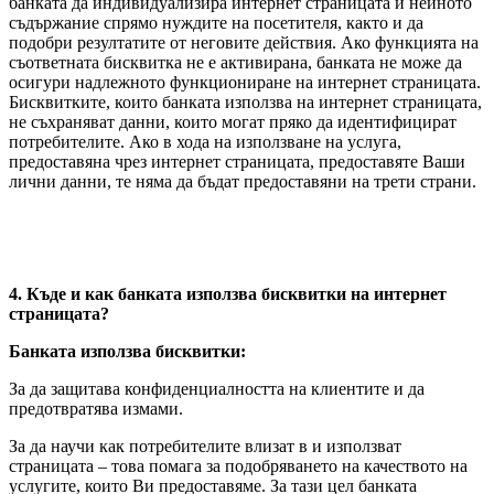
банката да индивидуализира интернет страницата и нейното
съдържание спрямо нуждите на посетителя, както и да
подобри резултатите от неговите действия. Ако функцията на
съответната бисквитка не е активирана, банката не може да
осигури надлежното функциониране на интернет страницата.
Бисквитките, които банката използва на интернет страницата,
не съхраняват данни, които могат пряко да идентифицират
потребителите. Ако в хода на използване на услуга,
предоставяна чрез интернет страницата, предоставяте Ваши
лични данни, те няма да бъдат предоставяни на трети страни.
4. Къде и как банката използва бисквитки на интернет
страницата?
Банката използва бисквитки:
За да защитава конфиденциалността на клиентите и да
предотвратява измами.
За да научи как потребителите влизат в и използват
страницата – това помага за подобряването на качеството на
услугите, които Ви предоставяме. За тази цел банката