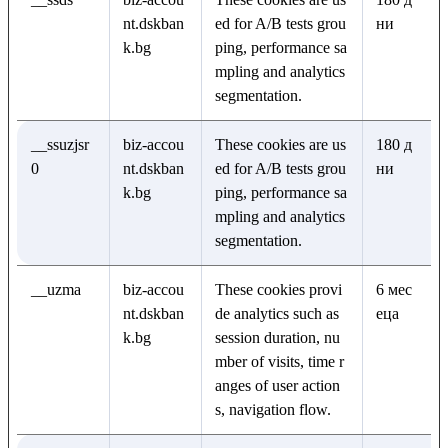
nt.dskban
ed for A/B tests grou
ни
k.bg
ping, performance sa
mpling and analytics
segmentation.
__ssuzjsr
biz-accou
These cookies are us
180 д
0
nt.dskban
ed for A/B tests grou
ни
k.bg
ping, performance sa
mpling and analytics
segmentation.
__uzma
biz-accou
These cookies provi
6 мес
nt.dskban
de analytics such as
еца
k.bg
session duration, nu
mber of visits, time r
anges of user action
s, navigation flow.