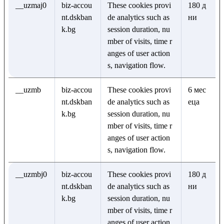
__uzmaj0
biz-accou
These cookies provi
180 д
nt.dskban
de analytics such as
ни
k.bg
session duration, nu
mber of visits, time r
anges of user action
s, navigation flow.
__uzmb
biz-accou
These cookies provi
6 мес
nt.dskban
de analytics such as
еца
k.bg
session duration, nu
mber of visits, time r
anges of user action
s, navigation flow.
__uzmbj0
biz-accou
These cookies provi
180 д
nt.dskban
de analytics such as
ни
k.bg
session duration, nu
mber of visits, time r
anges of user action