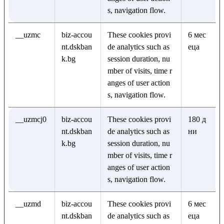
s, navigation flow.
__uzmc
biz-accou
These cookies provi
6 мес
nt.dskban
de analytics such as
еца
k.bg
session duration, nu
mber of visits, time r
anges of user action
s, navigation flow.
__uzmcj0
biz-accou
These cookies provi
180 д
nt.dskban
de analytics such as
ни
k.bg
session duration, nu
mber of visits, time r
anges of user action
s, navigation flow.
__uzmd
biz-accou
These cookies provi
6 мес
nt.dskban
de analytics such as
еца