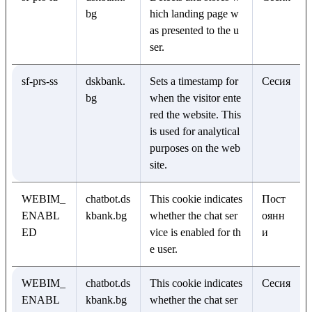
bg
hich landing page w
as presented to the u
ser.
sf-prs-ss
dskbank.
Sets a timestamp for
Сесия
bg
when the visitor ente
red the website. This
is used for analytical
purposes on the web
site.
WEBIM_
chatbot.ds
This cookie indicates
Пост
ENABL
kbank.bg
whether the chat ser
оянн
ED
vice is enabled for th
и
e user.
WEBIM_
chatbot.ds
This cookie indicates
Сесия
ENABL
kbank.bg
whether the chat ser