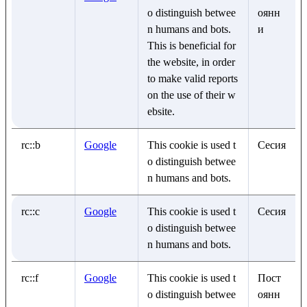
o distinguish betwee
оянн
n humans and bots.
и
This is beneficial for
the website, in order
to make valid reports
on the use of their w
ebsite.
rc::b
Google
This cookie is used t
Сесия
o distinguish betwee
n humans and bots.
rc::c
Google
This cookie is used t
Сесия
o distinguish betwee
n humans and bots.
rc::f
Google
This cookie is used t
Пост
o distinguish betwee
оянн