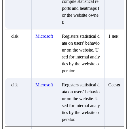
compile statistical re
ports and heatmaps f
or the website owne
r.
_clsk
Microsoft
Registers statistical d
1 ден
ata on users' behavio
ur on the website. U
sed for internal analy
tics by the website o
perator.
_cltk
Microsoft
Registers statistical d
Сесия
ata on users' behavio
ur on the website. U
sed for internal analy
tics by the website o
perator.