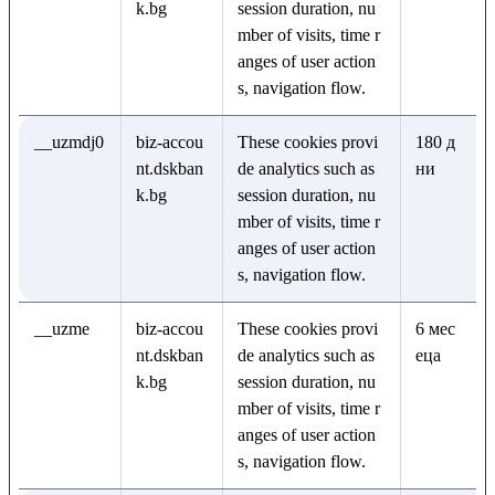
k.bg
session duration, nu
mber of visits, time r
anges of user action
s, navigation flow.
__uzmdj0
biz-accou
These cookies provi
180 д
nt.dskban
de analytics such as
ни
k.bg
session duration, nu
mber of visits, time r
anges of user action
s, navigation flow.
__uzme
biz-accou
These cookies provi
6 мес
nt.dskban
de analytics such as
еца
k.bg
session duration, nu
mber of visits, time r
anges of user action
s, navigation flow.