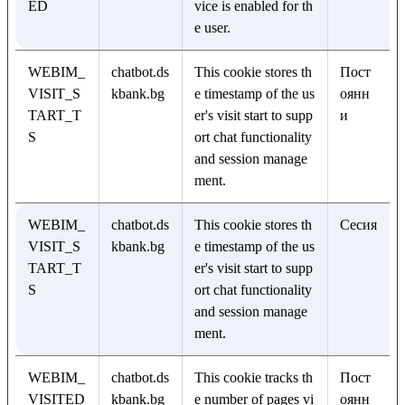
ED
vice is enabled for th
e user.
WEBIM_
chatbot.ds
This cookie stores th
Пост
VISIT_S
kbank.bg
e timestamp of the us
оянн
TART_T
er's visit start to supp
и
S
ort chat functionality
and session manage
ment.
WEBIM_
chatbot.ds
This cookie stores th
Сесия
VISIT_S
kbank.bg
e timestamp of the us
TART_T
er's visit start to supp
S
ort chat functionality
and session manage
ment.
WEBIM_
chatbot.ds
This cookie tracks th
Пост
VISITED
kbank.bg
e number of pages vi
оянн