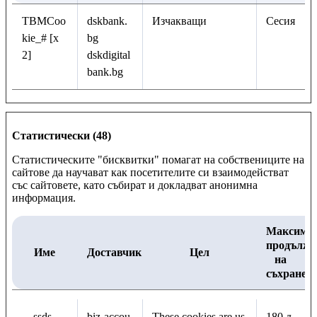
TBMCoo
dskbank.
Изчакващи
Сесия
kie_# [x
bg
2]
dskdigital
bank.bg
Статистически (48)
Статистическите "бисквитки" помагат на собствениците на
сайтове да научават как посетителите си взаимодействат
със сайтовете, като събират и докладват анонимна
информация.
Максима
продължи
Име
Доставчик
Цел
на
съхранен
__ssds
biz-accou
These cookies are us
180 д