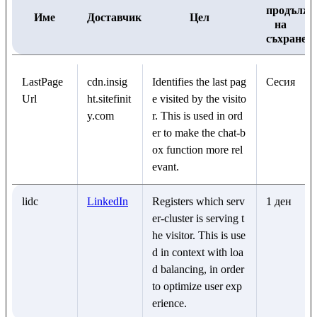
продължи
Име
Доставчик
Цел
на
съхранен
LastPage
cdn.insig
Identifies the last pag
Сесия
Url
ht.sitefinit
e visited by the visito
y.com
r. This is used in ord
er to make the chat-b
ox function more rel
evant.
lidc
LinkedIn
Registers which serv
1 ден
er-cluster is serving t
he visitor. This is use
d in context with loa
d balancing, in order
to optimize user exp
erience.