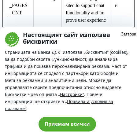
_PAGES
sited to support chat
и
_CNT
functionality and im
prove user experienc
e.
Настоящият сайт използва
Затвори
бисквитки
WEBIM_
chatbot.ds
This cookie tracks th
Сесия
VISITED
kbank.bg
e number of pages vi
Страницата на Банка ДСК използва „бисквитки“ (cookies),
_PAGES
sited to support chat
за да подобри своята функционалност, да анализира
_CNT
functionality and im
трафика и да показва персонализирана реклама. Част от
prove user experienc
информацията се споделя с партньори като Google и
e.
Meta за рекламни и аналитични цели. Можете да
управлявате своите предпочитания относно видовете
бисквитки чрез опцията
„Настройки“
. Повече
информация ще откриете в
„Правила и условия за
Маркетингови (44)
ползване“
.
Маркетинговите "бисквитки" се използват за проследяване
на посетителите между отделни сайтове. Целта им е
Приемам всички
показването на реклами, които имат отношение към
индивидуалния потребител и са привлекателни за него,