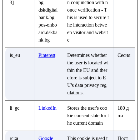
3]
bg
n conjunction with n
dskdigital
once verification - T
bank.bg
his is used to secure t
pos-onbo
he interaction betwe
ard.dskba
en visitor and websit
nk.bg
e.
is_eu
Pinterest
Determines whether
Сесия
the user is located wi
thin the EU and ther
efore is subject to E
U's data privacy reg
ulations.
li_gc
LinkedIn
Stores the user's coo
180 д
kie consent state for t
ни
he current domain
rc::a
Google
This cookie is used t
Пост