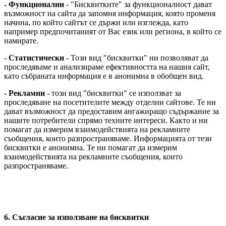
- Функционални
- "Бисквитките" за функционалност дават
възможност на сайта да запомня информация, която променя
начина, по който сайтът се държи или изглежда, като
например предпочитаният от Вас език или региона, в който се
намирате.
- Статистически
- Този вид "бисквитки" ни позволяват да
проследяваме и анализираме ефективността на нашия сайт,
като събраната информация е в анонимна в обобщен вид.
- Рекламни
- този вид "бисквитки" се използват за
проследяване на посетителите между отделни сайтове. Те ни
дават възможност да предоставим ангажиращо съдържание за
нашите потребители спрямо техните интереси. Както и ни
помагат да измерим взаимодействията на рекламните
съобщения, които разпространяваме. Информацията от тези
бисквитки е анонимна. Те ни помагат да измерим
взаимодействията на рекламните съобщения, които
разпространяваме.
6. Съгласие за използване на бисквитки