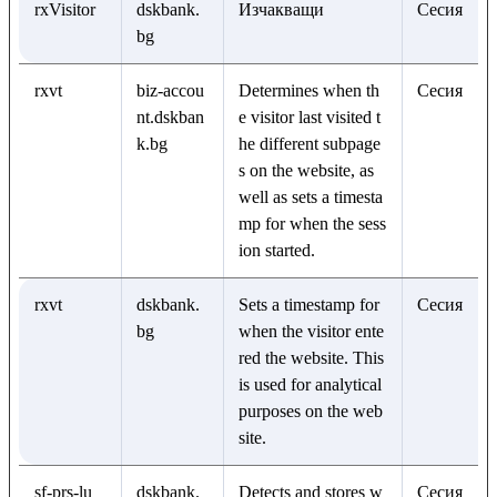
rxVisitor
dskbank.
Изчакващи
Сесия
bg
rxvt
biz-accou
Determines when th
Сесия
nt.dskban
e visitor last visited t
k.bg
he different subpage
s on the website, as
well as sets a timesta
mp for when the sess
ion started.
rxvt
dskbank.
Sets a timestamp for
Сесия
bg
when the visitor ente
red the website. This
is used for analytical
purposes on the web
site.
sf-prs-lu
dskbank.
Detects and stores w
Сесия