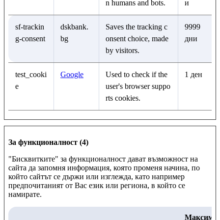
n humans and bots.
и
sf-trackin
dskbank.
Saves the tracking c
9999
g-consent
bg
onsent choice, made
дни
by visitors.
test_cooki
Google
Used to check if the
1 ден
e
user's browser suppo
rts cookies.
За функционалност (4)
"Бисквитките" за функционалност дават възможност на
сайта да запомня информация, която променя начина, по
който сайтът се държи или изглежда, като например
предпочитаният от Вас език или региона, в който се
намирате.
Максима