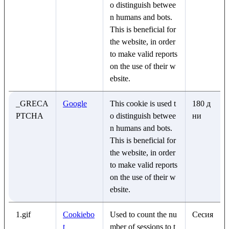
o distinguish betwee
n humans and bots.
This is beneficial for
the website, in order
to make valid reports
on the use of their w
ebsite.
_GRECA
Google
This cookie is used t
180 д
PTCHA
o distinguish betwee
ни
n humans and bots.
This is beneficial for
the website, in order
to make valid reports
on the use of their w
ebsite.
1.gif
Cookiebo
Used to count the nu
Сесия
t
mber of sessions to t