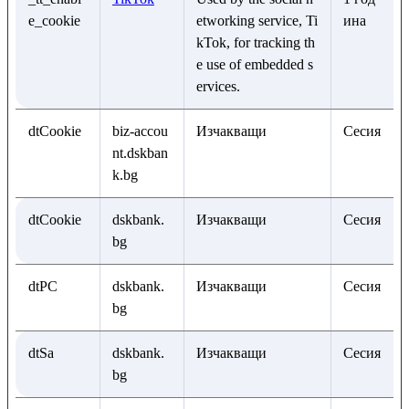
e_cookie
etworking service, Ti
ина
kTok, for tracking th
e use of embedded s
ervices.
dtCookie
biz-accou
Изчакващи
Сесия
nt.dskban
k.bg
dtCookie
dskbank.
Изчакващи
Сесия
bg
dtPC
dskbank.
Изчакващи
Сесия
bg
dtSa
dskbank.
Изчакващи
Сесия
bg