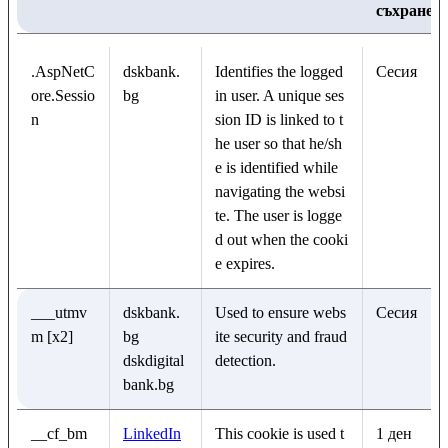
съхранен
.AspNetC
dskbank.
Identifies the logged
Сесия
ore.Sessio
bg
in user. A unique ses
n
sion ID is linked to t
he user so that he/sh
e is identified while
navigating the websi
te. The user is logge
d out when the cooki
e expires.
___utmv
dskbank.
Used to ensure webs
Сесия
m [x2]
bg
ite security and fraud
dskdigital
detection.
bank.bg
__cf_bm
LinkedIn
This cookie is used t
1 ден