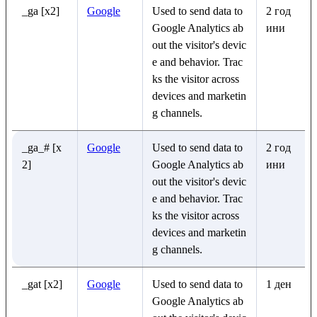
_ga [x2]
Google
Used to send data to
2 год
Google Analytics ab
ини
out the visitor's devic
e and behavior. Trac
ks the visitor across
devices and marketin
g channels.
_ga_# [x
Google
Used to send data to
2 год
2]
Google Analytics ab
ини
out the visitor's devic
e and behavior. Trac
ks the visitor across
devices and marketin
g channels.
_gat [x2]
Google
Used to send data to
1 ден
Google Analytics ab