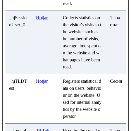
read.
_hjSessio
Hotjar
Collects statistics on
1 год
nUser_#
the visitor's visits to t
ина
he website, such as t
he number of visits,
average time spent o
n the website and w
hat pages have been
read.
_hjTLDT
Hotjar
Registers statistical d
Сесия
est
ata on users' behavio
ur on the website. U
sed for internal analy
tics by the website o
perator.
_tt_enabl
TikTok
Used by the social n
1 год