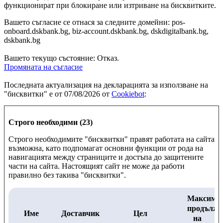
функционират при блокиране или изтриване на бисквитките.
Вашето съгласие се отнася за следните домейни: pos-
onboard.dskbank.bg, biz-account.dskbank.bg, dskdigitalbank.bg,
dskbank.bg
Вашето текущо състояние: Отказ.
Промяната на съгласие
Последната актуализация на декларацията за използване на
"бисквитки" е от 07/08/2026 от
Cookiebot
:
Строго необходими (23)
Строго необходимите "бисквитки" правят работата на сайта
възможна, като подпомагат основни функции от рода на
навигацията между страниците и достъпа до защитените
части на сайта. Настоящият сайт не може да работи
правилно без такива "бисквитки".
Максима
продължи
Име
Доставчик
Цел
на