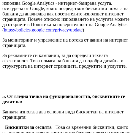
използва Google Analytics - интернет-базирана услуга,
осигурена от Google, която посредством бисквитки помага на
банката да анализира как посетителите използват интернет
страницата. Повече относно използването на услугата можете
да откриете в Политика за поверителност на Google Analytics
(
https://policies.google.com/privacy/update
)
За мониторинг и управление на потока от данни на интернет
страницата.
За рекламните си кампании, за да определи тяхната
ефективност. Това помага на банката да подобри дизайна и
структурата на интернет страницата, продуктите и услугите.
5. От гледна точка на функционалността, бисквитките се
делят на:
Банката използва два основни вида бисквитки на интернет
страницата:
- Бисквитки за сесията
- Това са временни бисквитки, които
са активни единствено когато потребителят влезе на интернет