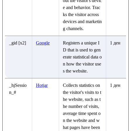
out the visitor's devic
e and behavior. Trac
ks the visitor across
devices and marketin
g channels.
_gid [x2]
Google
Registers a unique I
1 ден
D that is used to gen
erate statistical data o
n how the visitor use
s the website.
_hjSessio
Hotjar
Collects statistics on
1 ден
n_#
the visitor's visits to t
he website, such as t
he number of visits,
average time spent o
n the website and w
hat pages have been